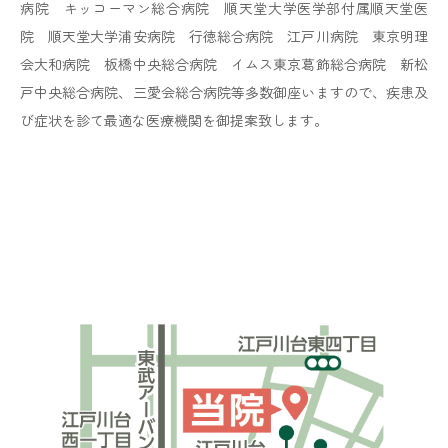
定、血圧や体重、食事、運動に関する指導内容などを記
病院 キッコーマン総合病院 順天堂大学医学部付属順天堂医
載されました『療養計画書』へ初回だけ署名（サイン）
院 順天堂大学浦安病院 行徳総合病院 江戸川病院 東京明理
を頂く必要がありますので、ご協力のほどよろしくお願
会大和病院 板橋中央総合病院 イムス東京葛飾総合病院 新松
いします。
戸中央総合病院、三愛会総合病院等多数御座いますので、疾患及
び症状を診て最適な医療機関を御提案致します。
2024.04.04
一般のお知らせ
新型コロナウイルス感染症の治療薬について
のお知らせ
コロナ治療薬の費用につきまして、この４月より、治療
薬の公費負担が終了しました。
詳しくは、face bookに投稿しましたのでご参照下さ
い。
https://www.facebook.com/uro.nagareyama
2023.11.02
一般のお知らせ
にきび治療（ケミカルピーリング：サルチル