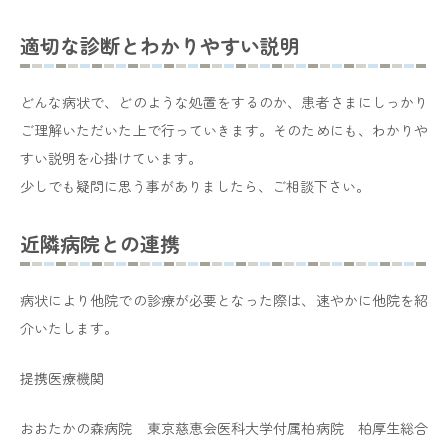
月の診療報酬改定により新設されたもので、医療スタッ
フの待遇改善を通じて、より質の高い医療サービスを提
適切な診断とわかりやすい説明
供し、患者さんに安心して診療を受けていただける環境
を整えることを目的としてます。これにともない、令和
7年4月以降に一部の診療において窓口でのご負担額が増
どんな病状で、どのような処置をするのか、患者さまにしっかり
加する場合がありますので、何卒ご理解、ご協力をお願
ご理解いただいた上で行っていきます。そのためにも、わかりや
い申し上げます。
すい説明を心掛けています。
少しでも疑問に思う事がありましたら、ご相談下さい。
近隣病院との連携
2024.04.26
一般のお知らせ
高血圧、高脂血症、糖尿病で当院に通院され
病状により他院での診療が必要となった際は、速やかに他院を紹
ている患者様へ
介いたします。
厚生労働省の指針により、2024年6月から現行の『特定
疾患管理料』を廃止し、個人に応じた療養計画に基づき
提携医療機関
専門的な治療管理を行う『生活習慣病管理料』へ移行さ
れます。
おおたかの森病院 東京慈恵会医科大学付属柏病院 柏厚生総合
この度の改定によって、患者様には個々に応じた目標設