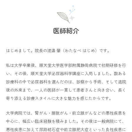
帯状疱疹の接種の補助が令和8年4月から始まりました。
◆
対象者：令和8年対象者 65歳になる方及び経過措置
対象者
（流山市、柏市ホームページでご確認ください）
【流山市】
医師紹介
https://www.city.nagareyama.chiba.jp/life/1000642/10
00680/1048516.html
はじめまして。院長の渡邉 肇（わたなべ はじめ）です。
【柏市】
https://www.city.kashiwa.lg.jp/kenkozoshin/shiseijoho/s
私は大学卒業後、順天堂大学医学部附属静岡病院で初期研修を行
hisei/health_hospital/mainmenu/kansensho/20241216/t
aizyouhousinn.html
い、その後、順天堂大学泌尿器科学講座に入局しました。数ある
診療科の中で泌尿器科を選んだのは、診察から手術、そして退院
◆自己負担額
後の外来まで、一人の医師が一貫して患者さんと向き合い、長く
・生ワクチン（ビケン） 3,000円 流山市
寄り添える診療スタイルに大きな魅力を感じたからです。
・生ワクチン（ビケン） 2,500円 柏市
・組み換えワクチン（シングリックス） 7,500円（２回
大学病院では、腎がん・膀胱がん・前立腺がんなどの悪性疾患を
で15,000円）流山市 柏市
・生ワクチン（ビケン）は１回分、組み換えワクチン
中心に、幅広い臨床経験を積みました。その後は一般病院にて、
（シングリックス）は２回分が補助の対象となります。
悪性疾患に加えて尿路結石症や前立腺肥大症といった良性疾患に