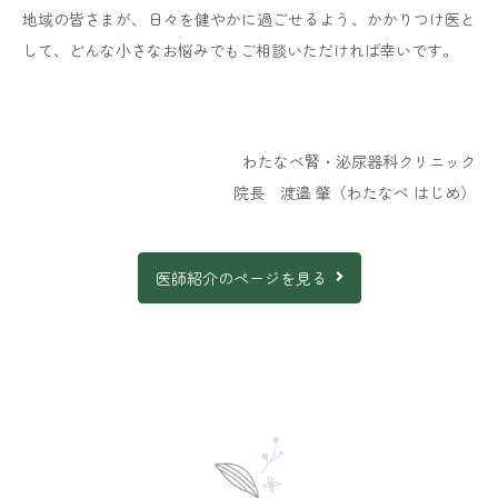
ご協力をお願い致します。
地域の皆さまが、日々を健やかに過ごせるよう、かかりつけ医と
公費負担受給者証については、
マイナンバーカードでは
して、どんな小さなお悩みでもご相談いただければ幸いです。
確認できませんので、必ず原本をお持ちください。
一般名処方加算について
わたなべ腎・泌尿器科クリニック
当院では後発医薬品の使用促進を図るとともに、
医薬品
院長
渡邉 肇（わたなべ はじめ）
の安定供給に向けた取り組みなどを実施しています。
その中で、当院では後発医薬品のある医薬品について、
医師紹介のページを見る
特定の商品名ではなく薬剤の成分をもとにした一般名処
方を行う場
合があります。
一般名処方によって特定の医薬品の供給が不足した場合
でも、患者
さんに必要な医薬品が提供しやすくなりま
す。
一般名処方とは、
お薬の商品名ではなくお薬の有効成分
を処方せんに記載することで
す。