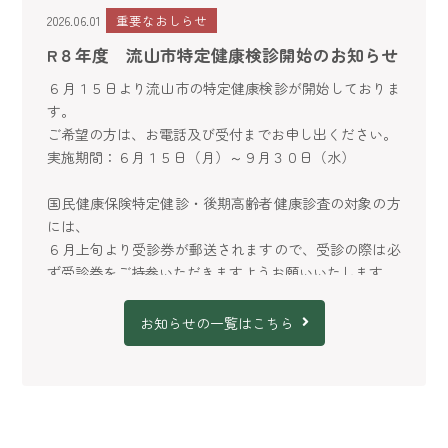
2026.06.01
重要なおしらせ
R８年度 流山市特定健康検診開始のお知らせ
６月１５日より流山市の特定健康検診が開始しておりま
す。
ご希望の方は、お電話及び受付までお申し出ください。
実施期間：６月１５日（月）～９月３０日（水）
国民健康保険特定健診・後期高齢者健康診査の対象の方
には、
６月上旬より受診券が郵送されますので、受診の際は必
ず受診券をご持参いただきますようお願いいたします。
※
流山市特定健診 HP
ご不明点等ございましたら、お気軽にお問合せくださ
お知らせの一覧はこちら
い。
2026.04.01
重要なおしらせ
帯状疱疹の予防接種のご案内