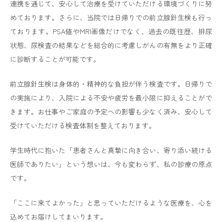
連携を通じて、安心して治療を受けていただける環境づくりに努
2024.07.24
一般のお知らせ
めております。さらに、当院では日帰りでの前立腺針生検も行っ
マイナンバーカードの保険証利用について
ております。PSA値やMRI画像だけでなく、過去の既往歴、排尿
当院はオンライン資格確認を行う体制を有してい
状態、尿検査の結果などを総合的に考慮しがんの有無をより正確
ます。
に診断することが可能です。
受診歴、薬剤情報、特定検診情報その他必要な診
療情報を取得・活用した診療に努めております。
前立腺針生検は身体的・精神的な負担が伴う検査です。日帰りで
正確な情報を取得・活用するため、マイナ保険証
の実施により、入院による不安や疲労を最小限に抑えることがで
の利用にご協力をお願い致します。
きます。お仕事やご家庭の予定への影響も少なく済み、安心して
受けていただける検査体制を整えております。
医療情報取得加算について
当院はオンライン資格確認システム導入の原則義務化を
学生時代に抱いた「患者さんと真摯に向き合い、寄り添い続ける
踏まえ、
当該システムを導入している保険医療機関とな
医師でありたい」という想いは、今も変わらず、私の診療の原点
ります。
です。
マイナ保険証等の利用を通じて診療情報を取得・
活用す
ることにより、質の高い医療の提供に努めています。
「ここに来てよかった」と思っていただけるような医療を、心を
正確な情報を取得・活用する為、
マイナ保険証の利用に
込めてお届けしてまいります。