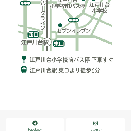
酸マクロゴール）導入のお知らせ
にきび治療（ケミカルピーリング：サルチル酸マクロゴ
ール）を導入致しました。
にきび治療されている患者様で、ディフェリンゲル、ペ
ピオゲル等使用され塗布部位の刺激、紅斑、かぶれの症
状が出た方は、是非御検討ください。
治療の目安としては１ヶ月に１回程度をお勧めいたしま
す。
診療は、自費診療になりまして、顔3.500円 背中5.000
円となります。
詳しくは、医師にご相談下さい。
2023.06.12
一般のお知らせ
当院で行えない皮膚科検査について
当院では、皮膚科の診察も可能ですが下記検査は当院で
はお取り扱いできませんので、予めご了承下さい。
皮下生検・ツァンク試験・皮膚科顕微鏡検査・レーザー
照射治療・いぼ等冷凍凝固法・鶏眼・胼胝処置等
Facebook
Instagram