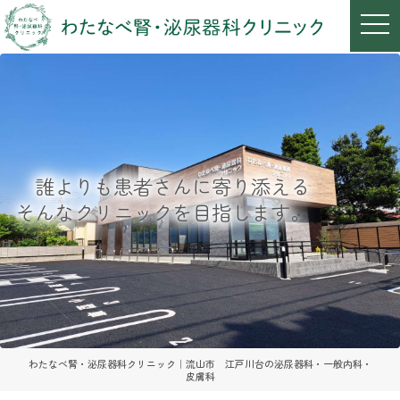
t
o
g
g
l
e
n
a
v
i
g
a
誰よりも患者さんに寄り添える
t
i
そんなクリニックを目指します。
o
n
わたなべ腎・泌尿器科クリニック｜流山市 江戸川台の泌尿器科・一般内科・
皮膚科