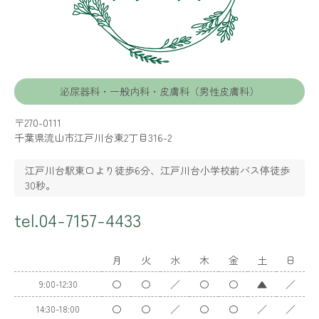
泌尿器科・一般内科・皮膚科（男性皮膚科）
〒270-0111
千葉県流山市江戸川台東2丁目316-2
江戸川台駅東口より徒歩6分、江戸川台小学校前バス停徒歩
30秒。
tel.04-7157-4433
月
火
水
木
金
土
日
〇
〇
／
〇
〇
▲
／
9:00-12:30
〇
〇
／
〇
〇
／
／
14:30-18:00