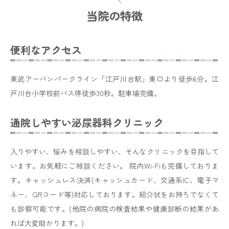
当院の特徴
医療DX推進体制整備加算について
当院では以下の通り医療DX推進の体制を整備し活用して
便利なアクセス
おります
。
◆オンライン請求を行っています。
東武アーバンパークライン「江戸川台駅」東口より徒歩6分。江
◆オンライン資格確認を行う体制を有しています。
戸川台小学校前バス停徒歩30秒。駐車場完備。
◆電子資格確認を利用し取得した診療情報を、閲覧又は
活用できる
体制を有しています。
通院しやすい泌尿器科クリニック
◆マイナンバーカードの健康保険証利用について、
利用
しやすい環境を整備しています。
入りやすい、悩みを相談しやすい、そんなクリニックを目指して
◆マイナ保険証について、
当該保険医療機関の見やすい
います。お気軽にご相談ください。 院内Wi-Fiも完備しておりま
場所に掲示しています。
す。キャッシュレス決済(キャッシュカード、交通系IC、電子マ
ネー、QRコード等)対応しております。紹介状をお持ちでなくて
ベースアップ評価料算定について
も診察可能です。(他院の病院の検査結果や健康診断の結果があ
当院では、令和7年4月より「ベースアップ評価料」の算
定を開始いたします。ベースアップ評価料は、令和6年6
れば大変助かります。)