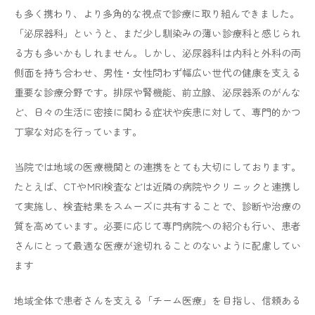
・シングリックスは２回目の接種を令和8年3月31日まで
も多く携わり、より多角的な視点で診療に取り組んできました。
に接種を完了する必要があるのでご注意下さい。
「泌尿器科」というと、まだ少し馴染みの薄い診療科と感じられ
・シングリックスをご希望の方は１回目と２回目の接種
る方も多いかもしれません。しかし、泌尿器科は内科と外科の両
は2ヶ月以上空ける必要がある為、１回目は令和8年1月
31日までに接種を完了して下さい。
側面を持ち合わせ、男性・女性問わず幅広い世代の健康を支える
◆接種期間：令和8年4月1日（火曜日）～令和9年3月31
重要な診療分野です。排尿や腎機能、前立腺、泌尿器系のがんな
日（火曜日）
ど、日々の生活に密接に関わる症状や疾患に対して、専門的かつ
◆予約方法 必ずお電話にてご予約下さい。（インター
丁寧な対応を行っています。
ネットでは予約出来ませんのでご注意ください）
当院では地域の医療機関との連携をとても大切にしております。
2025.09.19
一般のお知らせ
たとえば、CTやMRI検査などは近隣の病院やクリニックと連携し
スマートフォン対応のマイナンバーカードシ
て実施し、検査結果をスムーズに共有することで、診断や治療の
ステム導入のお知らせ
質を高めています。必要に応じて専門病院への紹介も行い、患者
こちらのご利用にはご自身にてスマートフォンでの利用
さんにとって最適な医療が途切れることのないように配慮してい
登録が必要となります。
ます
くわしくはデジタル庁の公式HPをご参照下さい。
デジタル庁公式HP
地域全体で患者さんを支える「チーム医療」を目指し、信頼ある