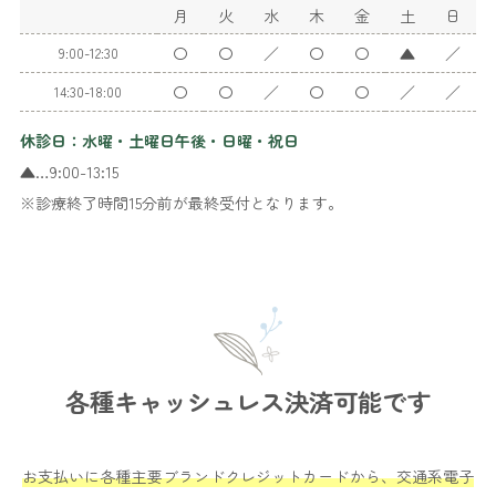
月
火
水
木
金
土
日
〇
〇
／
〇
〇
▲
／
9:00-12:30
〇
〇
／
〇
〇
／
／
14:30-18:00
休診日：水曜・土曜日午後・日曜・祝日
▲…9:00-13:15
※診療終了時間15分前が最終受付となります。
各種キャッシュレス決済可能です
お支払いに各種主要ブランドクレジットカードから、交通系電子